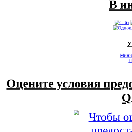
В и
У
Минис
П
Оцените условия пред
Q