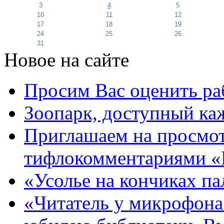
3
4
5
10
11
12
17
18
19
24
25
26
31
Новое на сайте
Просим Вас оценить ра
Зоопарк, доступный каж
Приглашаем на просмот
тифлокомментариями «
«Усолье на кончиках па
«Читатель у микрофона»