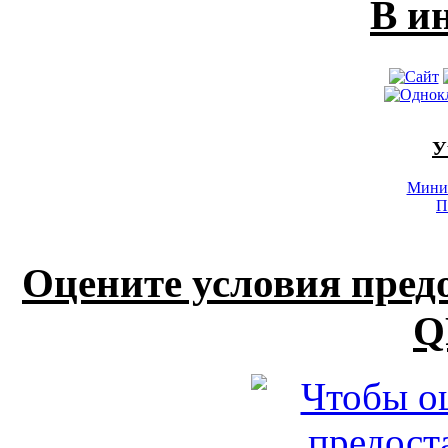
В и
У
Минис
П
Оцените условия пред
Q