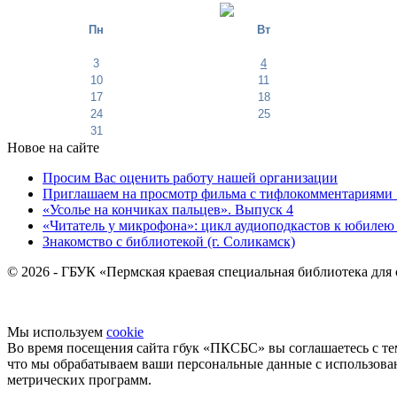
Пн
Вт
3
4
10
11
17
18
24
25
31
Новое на сайте
Просим Вас оценить работу нашей организации
Приглашаем на просмотр фильма с тифлокомментариями 
«Усолье на кончиках пальцев». Выпуск 4
«Читатель у микрофона»: цикл аудиоподкастов к юбилею
Знакомство с библиотекой (г. Соликамск)
© 2026 - ГБУК «Пермская краевая специальная библиотека для
Мы используем
cookie
Во время посещения сайта гбук «ПКСБС» вы соглашаетесь с те
что мы обрабатываем ваши персональные данные с использов
метрических программ.