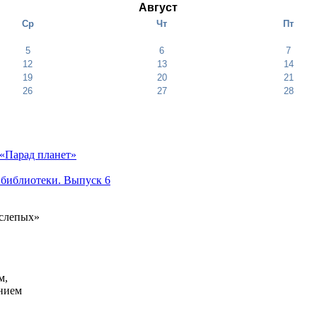
Август
Ср
Чт
Пт
5
6
7
12
13
14
19
20
21
26
27
28
«Парад планет»
 библиотеки. Выпуск 6
 слепых»
м,
анием