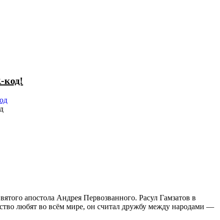
-код!
д
вятого апостола Андрея Первозванного. Расул Гамзатов в
ество любят во всём мире, он считал дружбу между народами —