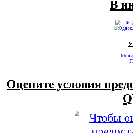
В и
У
Минис
П
Оцените условия пред
Q