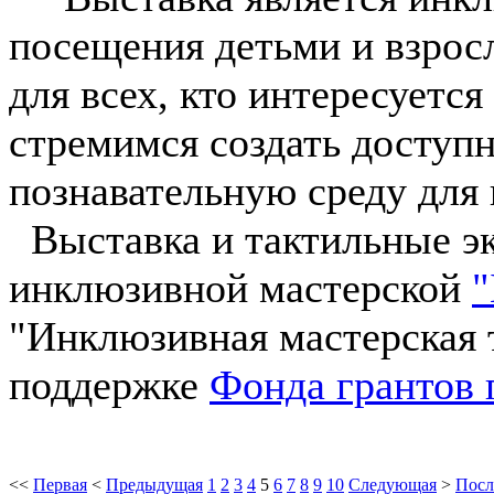
посещения детьми и взрос
для всех, кто интересуетс
стремимся создать доступ
познавательную среду для 
Выставка и тактильные эк
инклюзивной мастерской
"
"Инклюзивная мастерская 
поддержке
Фонда грантов 
<<
Первая
<
Предыдущая
1
2
3
4
5
6
7
8
9
10
Следующая
>
Посл