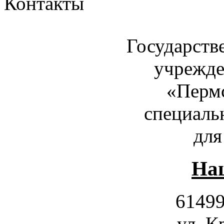
Контакты
Государств
учрежде
«Пермс
специаль
для
Наш
61499
ул. К