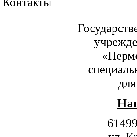
Контакты
Государств
учрежде
«Пермс
специаль
для
Наш
61499
ул. К