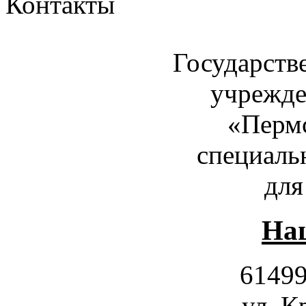
Контакты
Государств
учрежде
«Пермс
специаль
для
Наш
61499
ул. К