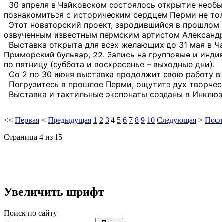
30 апреля в Чайковском состоялось открытие необы
познакомиться с историческим сердцем Перми не толь
Этот новаторский проект, зародившийся в прошлом г
озвученным известным пермским артистом Алексан
Выставка открыта для всех желающих до 31 мая в Ча
Приморский бульвар, 22.
Запись на групповые и инди
по пятницу (суббота и воскресенье – выходные дни).
Со 2 по 30 июня выставка продолжит свою работу 
Погрузитесь в прошлое Перми, ощутите дух творчест
Выставка и тактильные экспонаты созданы в Инклю
<<
Первая
<
Предыдущая
1
2
3
4
5
6
7
8
9
10
Следующая
>
Посл
Страница 4 из 15
Увеличить шрифт
Поиск по сайту