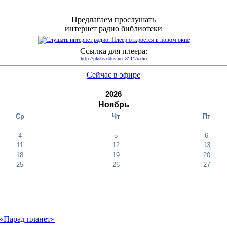
Предлагаем прослушать
интернет радио библиотеки
Ссылка для плеера:
http://pksbs.ddns.net:8111/radio
Сейчас в эфире
2026
Ноябрь
Ср
Чт
Пт
4
5
6
11
12
13
18
19
20
25
26
27
«Парад планет»