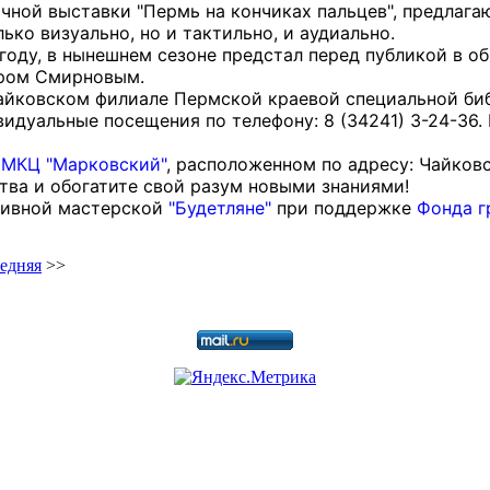
чной выставки "Пермь на кончиках пальцев", предлаг
ко визуально, но и тактильно, и аудиально.
оду, в нынешнем сезоне предстал перед публикой в о
дром Смирновым.
йковском филиале Пермской краевой специальной библ
видуальные посещения по телефону: 8 (34241) 3-24-36.
в
МКЦ "Марковский"
, расположенном по адресу: Чайковс
ва и обогатите свой разум новыми знаниями!
зивной мастерской
"Будетляне"
при поддержке
Фонда г
едняя
>>