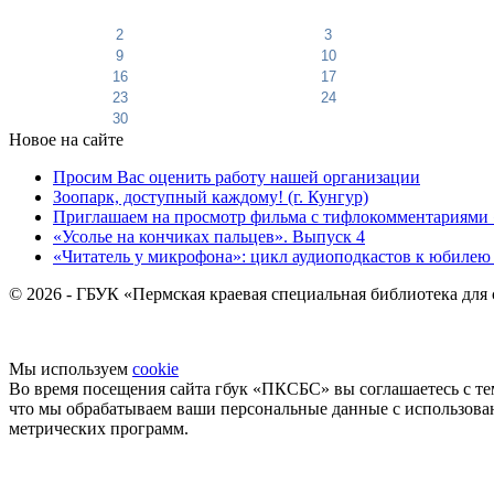
2
3
9
10
16
17
23
24
30
Новое на сайте
Просим Вас оценить работу нашей организации
Зоопарк, доступный каждому! (г. Кунгур)
Приглашаем на просмотр фильма с тифлокомментариями 
«Усолье на кончиках пальцев». Выпуск 4
«Читатель у микрофона»: цикл аудиоподкастов к юбилею
© 2026 - ГБУК «Пермская краевая специальная библиотека для
Мы используем
cookie
Во время посещения сайта гбук «ПКСБС» вы соглашаетесь с те
что мы обрабатываем ваши персональные данные с использов
метрических программ.