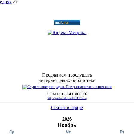
едняя
>>
Предлагаем прослушать
интернет радио библиотеки
Ссылка для плеера:
http://pksbs.ddns.net:8111/radio
Сейчас в эфире
2026
Ноябрь
Ср
Чт
Пт