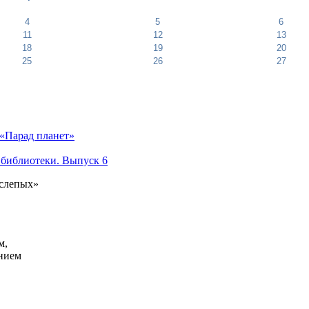
4
5
6
11
12
13
18
19
20
25
26
27
«Парад планет»
 библиотеки. Выпуск 6
 слепых»
м,
анием