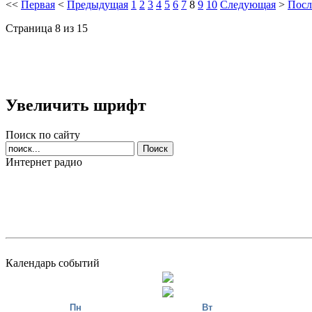
<<
Первая
<
Предыдущая
1
2
3
4
5
6
7
8
9
10
Следующая
>
Посл
Страница 8 из 15
Увеличить шрифт
Поиск по сайту
Интернет радио
Календарь событий
Пн
Вт