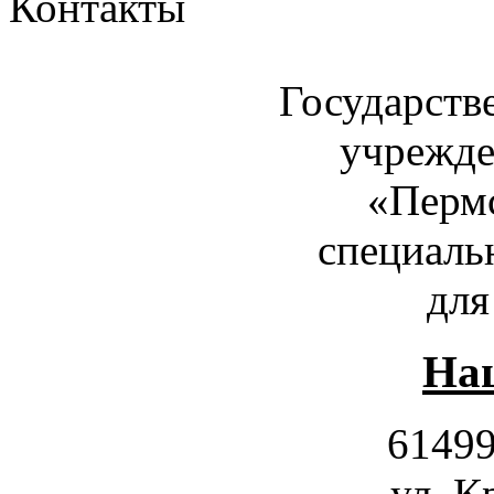
Контакты
Государств
учрежде
«Пермс
специаль
для
Наш
61499
ул. К