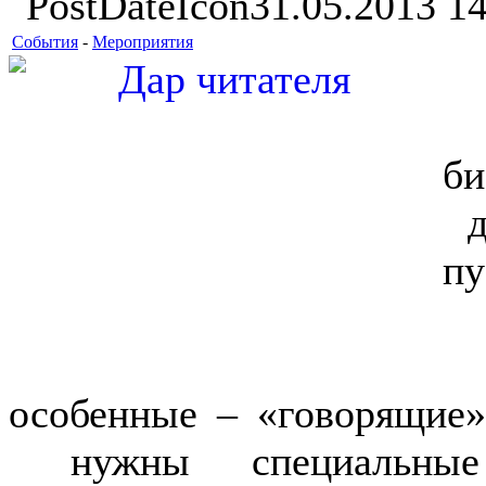
31.05.2013 14
События
-
Мероприятия
Чи
б
до
пу
Н
особенные – «говорящие»
нужны специальные 