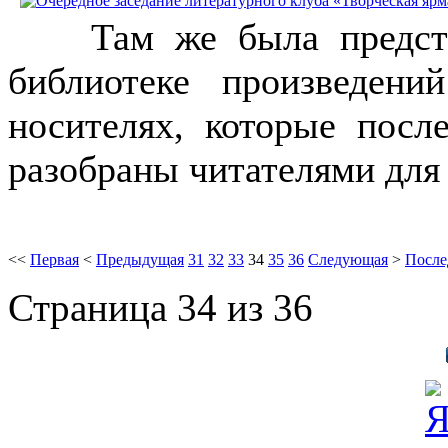
Там же была представ
библиотеке произведени
носителях, которые посл
разобраны читателями для
<<
Первая
<
Предыдущая
31
32
33
34
35
36
Следующая
>
После
Страница 34 из 36