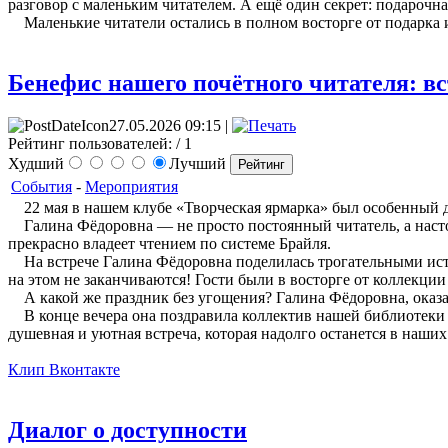
разговор с маленьким читателем. А ещё один секрет: подароч
Маленькие читатели остались в полном восторге от подарка
Бенефис нашего почётного читателя: вс
27.05.2026 09:15 |
Рейтинг пользователей:
/ 1
Худший
Лучший
События
-
Мероприятия
22 мая в нашем клубе «Творческая ярмарка» был особенный 
Галина Фёдоровна — не просто постоянный читатель, а настоя
прекрасно владеет чтением по системе Брайля.
На встрече Галина Фёдоровна поделилась трогательными истор
на этом не заканчиваются! Гости были в восторге от коллекци
А какой же праздник без угощения? Галина Фёдоровна, оказав
В конце вечера она поздравила коллектив нашей библиотеки с 
душевная и уютная встреча, которая надолго останется в наших
Клип Вконтакте
Диалог о доступности