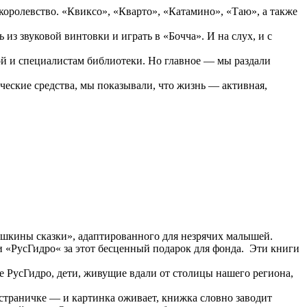
ролевство. «Квиксо», «Кварто», «Катамино», «Таю», а также
 звуковой винтовки и играть в «Бочча». И на слух, и с
й и специалистам библиотеки. Но главное — мы раздали
ческие средства, мы показывали, что жизнь — активная,
шкины сказки», адаптированного для незрячих малышей.
 «РусГидро« за этот бесценный подарок для фонда. Эти книги
 РусГидро, дети, живущие вдали от столицы нашего региона,
траничке — и картинка оживает, книжка словно заводит