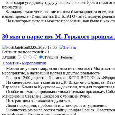
Благодаря усердному труду учащихся, волонтёров и педагого
причастны.
Финалом стало чествование и слова благодарности всем, кто п
нашем проекте «Инициатива ВО БЛАГО» за успешную реализа
На некоторых фото вы можете проследить, как было и как ст
30 мая в парке им. М. Горького прошла
02.06.2026 13:05 |
Рейтинг пользователей:
/ 1
Худший
Лучший
События
-
Мероприятия
Можно ли увидеть мир, если глаза не помогают? Мы ответили 
мероприятие, а настоящий портал в другую реальность.
Ровно в 12:00 директор Пермского КСРЦ ВОС Юлия Фёдоровна
На сцене зажигали таланты из ДК: Владимир Саранцев, Иван
Тырлова и Камилла Кучумова — доказали, что для творчества н
Особое внимание приковала «показательная проходка». Собак
Мейсоном и Светлане Косковой с умницей Руной.
Интерактивы заставляли задуматься.
Люди подходили, пробовали и… замирали от удивления.
Библиотека открыла гостям тайну шрифта Брайля. Посетители 
смартфонами. Зрячие часто проигрывали!