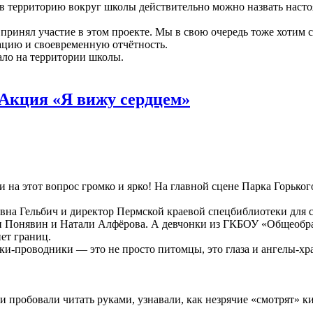
в территорию вокруг школы действительно можно назвать насто
ринял участие в этом проекте. Мы в свою очередь тоже хотим с
цию и своевременную отчётность.
ало на территории школы.
 Акция «Я вижу сердцем»
на этот вопрос громко и ярко! На главной сцене Парка Горьког
 Гельбич и директор Пермской краевой спецбиблиотеки для с
 Понявин и Натали Алфёрова. А девчонки из ГКБОУ «Общеобра
ет границ.
и-проводники — это не просто питомцы, это глаза и ангелы-х
пробовали читать руками, узнавали, как незрячие «смотрят» кин