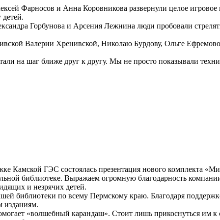
сей Фарносов и Анна Коровникова развернули целое игровое ко
 детей.
ндра Горбунова и Арсения Лежнина люди пробовали стрелять из
ивской Валерии Хренивской, Николаю Бурдову, Ольге Ефремово
али на шаг ближе друг к другу. Мы не просто показывали техни
ке Камской ГЭС состоялась презентация нового комплекта «Ми
льной библиотеке. Выражаем огромную благодарность компании
идящих и незрячих детей.
шей библиотеки по всему Пермскому краю. Благодаря поддержке
м изданиям.
огает «волшебный карандаш». Стоит лишь прикоснуться им к с