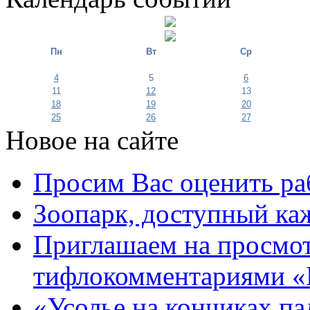
Пн
Вт
Ср
4
5
6
11
12
13
18
19
20
25
26
27
Новое на сайте
Просим Вас оценить ра
Зоопарк, доступный каж
Приглашаем на просмот
тифлокомментариями «
«Усолье на кончиках па