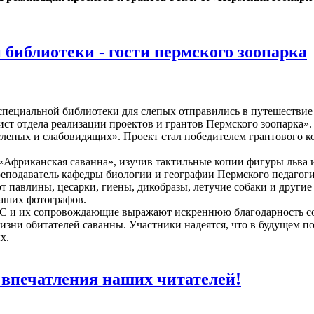
библиотеки - гости пермского зоопарка
ециальной библиотеки для слепых отправились в путешествие в
т отдела реализации проектов и грантов Пермского зоопарка». 
я слепых и слабовидящих». Проект стал победителем грантового
Африканская саванна», изучив тактильные копии фигуры льва и
одаватель кафедры биологии и географии Пермского педагогич
т павлины, цесарки, гиены, дикобразы, летучие собаки и други
наших фотографов.
и их сопровождающие выражают искреннюю благодарность сот
изни обитателей саванны. Участники надеятся, что в будущем по
х.
 впечатления наших читателей!