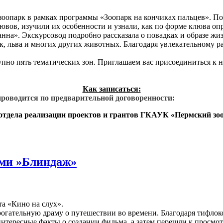
оопарк в рамках программы «Зоопарк на кончиках пальцев». По
лювов, изучили их особенности и узнали, как по форме клюва оп
а». Экскурсовод подробно рассказала о повадках и образе жизн
к, льва и многих других животных. Благодаря увлекательному р
пно пять тематических зон. Приглашаем вас присоединиться к 
Как записаться:
роводится по предварительной договоренности:
т отдела реализации проектов и грантов ГКАУК «Пермский зоо
ми »Блиндаж»
а «Кино на слух».
ательную драму о путешествии во времени. Благодаря тифлоко
нтересные факты о создании фильма, а затем перешли к просмот