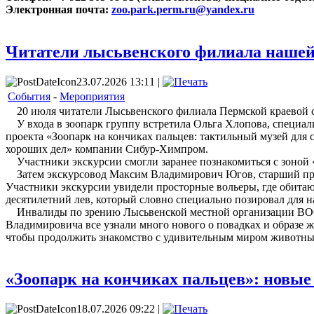
Электронная почта:
zoo.park.perm.ru@yandex.ru
Читатели лысьвенского филиала нашей 
23.07.2026 13:11 |
События
-
Мероприятия
20 июля читатели Лысьвенского филиала Пермской краевой сп
У входа в зоопарк группу встретила Ольга Хлопова, специалис
проекта «Зоопарк на кончиках пальцев: тактильный музей дл
хороших дел» компании Сибур-Химпром.
Участники экскурсии смогли заранее познакомиться с зоной «
Затем экскурсовод Максим Владимирович Югов, старший преп
Участники экскурсии увидели просторные вольеры, где обитаю
десятилетний лев, который словно специально позировал для 
Инвалиды по зрению Лысьвенской местной организации ВОС 
Владимировича все узнали много нового о повадках и образе ж
чтобы продолжить знакомство с удивительным миром животны
«Зоопарк на кончиках пальцев»: новые
18.07.2026 09:22 |