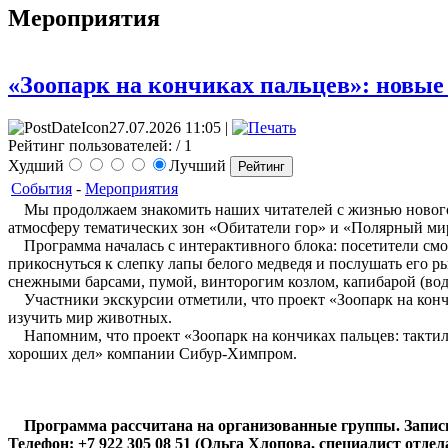
Мероприятия
«Зоопарк на кончиках пальцев»: новые
27.07.2026 11:05 |
Рейтинг пользователей:
/ 1
Худший
Лучший
События
-
Мероприятия
Мы продолжаем знакомить наших читателей с жизнью нового Пе
атмосферу тематических зон «Обитатели гор» и «Полярный ми
Программа началась с интерактивного блока: посетители смо
прикоснуться к слепку лапы белого медведя и послушать его ры
снежными барсами, пумой, винторогим козлом, капибарой (во
Участники экскурсии отметили, что проект «Зоопарк на конч
изучить мир животных.
Напомним, что проект «Зоопарк на кончиках пальцев: тактил
хороших дел» компании Сибур-Химпром.
Программа рассчитана на организованные группы. Запись
Телефон: +7 922 305 08 51 (Ольга Хлопова, специалист отд