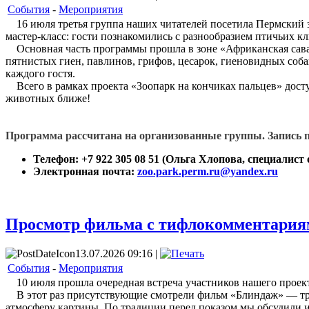
События
-
Мероприятия
16 июля третья группа наших читателей посетила Пермский з
мастер-класс: гости познакомились с разнообразием птичьих к
Основная часть программы прошла в зоне «Африканская саванн
пятнистых гиен, павлинов, грифов, цесарок, гиеновидных соба
каждого гостя.
Всего в рамках проекта «Зоопарк на кончиках пальцев» досту
животных ближе!
Программа рассчитана на организованные группы. Запись п
Телефон: +7 922 305 08 51 (Ольга Хлопова, специалис
Электронная почта:
zoo.park.perm.ru@yandex.ru
Просмотр фильма с тифлокомментария
13.07.2026 09:16 |
События
-
Мероприятия
10 июля прошла очередная встреча участников нашего проект
В этот раз присутствующие смотрели фильм «Блиндаж» — трог
атмосферу картины. По традиции перед показом мы обсудили и