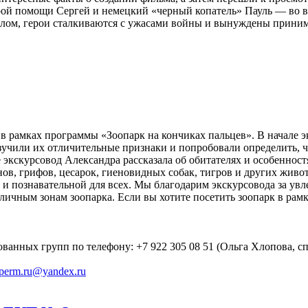
ой помощи Сергей и немецкий «черный копатель» Пауль — во вр
шлом, герои сталкиваются с ужасами войны и вынуждены приним
 рамках программы «Зоопарк на кончиках пальцев». В начале э
учили их отличительные признаки и попробовали определить, ч
экскурсовод Александра рассказала об обитателях и особенност
инов, грифов, цесарок, гиеновидных собак, тигров и других жив
 и познавательной для всех. Мы благодарим экскурсовода за ув
чным зонам зоопарка. Если вы хотите посетить зоопарк в рамк
ованных групп по телефону: +7 922 305 08 51 (Ольга Хлопова, 
.perm.ru@yandex.ru