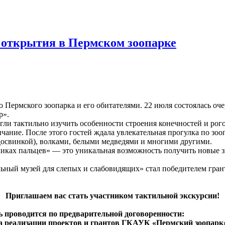
 открытия в Пермском зоопарке
рмского зоопарка и его обитателями. 22 июля состоялась очере
р».
гли тактильно изучить особенности строения конечностей и ро
чание. После этого гостей ждала увлекательная прогулка по зооп
досвинкой), волками, белыми медведями и многими другими.
иках пальцев» — это уникальная возможность получить новые з
ьный музей для слепых и слабовидящих» стал победителем гра
Приглашаем вас стать участником тактильной экскурсии!
 проводится по предварительной договоренности:
ела реализации проектов и грантов ГКАУК «Пермский зоопарк»