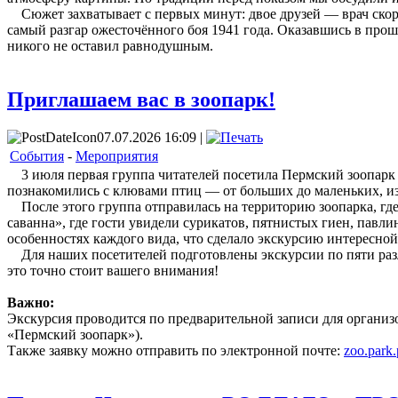
Сюжет захватывает с первых минут: двое друзей — врач скор
самый разгар ожесточённого боя 1941 года. Оказавшись в про
никого не оставил равнодушным.
Приглашаем вас в зоопарк!
07.07.2026 16:09 |
События
-
Мероприятия
3 июля первая группа читателей посетила Пермский зоопарк в
познакомились с клювами птиц — от больших до маленьких, из
После этого группа отправилась на территорию зоопарка, где 
саванна», где гости увидели сурикатов, пятнистых гиен, павл
особенностях каждого вида, что сделало экскурсию интересной
Для наших посетителей подготовлены экскурсии по пяти разли
это точно стоит вашего внимания!
Важно:
Экскурсия проводится по предварительной записи для организ
«Пермский зоопарк»).
Также заявку можно отправить по электронной почте:
zoo.park