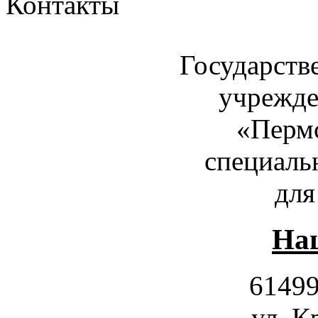
Контакты
Государств
учрежде
«Пермс
специаль
для
Наш
61499
ул. К