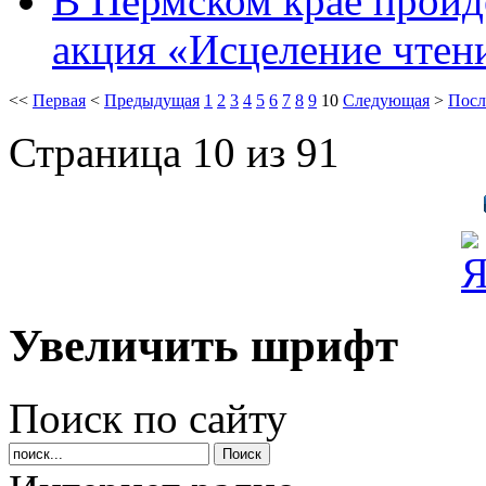
В Пермском крае пройд
акция «Исцеление чтен
<<
Первая
<
Предыдущая
1
2
3
4
5
6
7
8
9
10
Следующая
>
Посл
Страница 10 из 91
Увеличить шрифт
Поиск по сайту