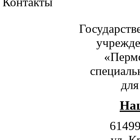
Контакты
Государств
учрежде
«Пермс
специаль
для
Наш
61499
ул. К