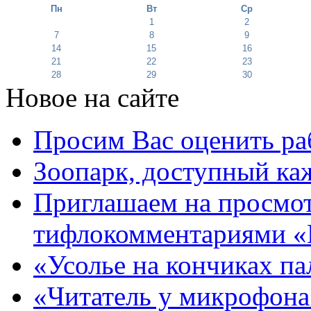
Пн
Вт
Ср
1
2
7
8
9
14
15
16
21
22
23
28
29
30
Новое на сайте
Просим Вас оценить ра
Зоопарк, доступный каж
Приглашаем на просмот
тифлокомментариями «
«Усолье на кончиках па
«Читатель у микрофона»