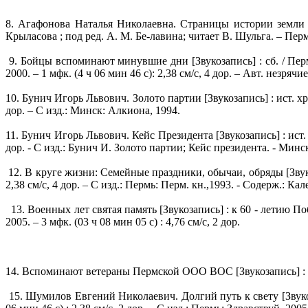
8. Агафонова Наталья Николаевна. Страницы истории земли П
Крыласова ; под ред. А. М. Бе-лавина; читает В. Шульга. – Пермь:
9. Бойцы вспоминают минувшие дни [Звукозапись] : сб. / Перм
2000. – 1 мфк. (4 ч 06 мин 46 с): 2,38 см/с, 4 дор. – Авт. незрячие
10. Бунич Игорь Львович. Золото партии [Звукозапись] : ист. хро
дор. – С изд.: Минск: Алкиона, 1994.
11. Бунич Игорь Львович. Кейс Президента [Звукозапись] : ист. х
дор. - С изд.: Бунич И. Золото партии; Кейс президента. - Минс
12. В круге жизни: Семейные праздники, обычаи, обряды [Звукоза
2,38 см/с, 4 дор. – С изд.: Пермь: Перм. кн.,1993. - Содерж.:
13. Военных лет святая память [Звукозапись] : к 60 - летию Поб
2005. – 3 мфк. (03 ч 08 мин 05 с) : 4,76 см/с, 2 дор.
14. Вспоминают ветераны Пермской ООО ВОС [Звукозапись] : зв. с
15. Шумилов Евгений Николаевич. Долгий путь к свету [Звукоза