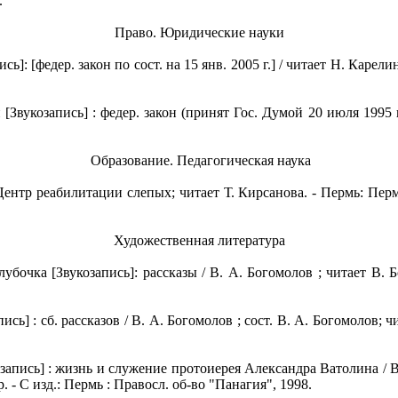
.
Право. Юридические науки
[федер. закон по сост. на 15 янв. 2005 г.] / читает Н. Карелина
вукозапись] : федер. закон (принят Гос. Думой 20 июля 1995 год
Образование. Педагогическая наука
Центр реабилитации слепых; читает Т. Кирсанова. - Пермь: Перм. о
Художественная литература
очка [Звукозапись]: рассказы / В. А. Богомолов ; читает В. Бог
ь] : сб. рассказов / В. А. Богомолов ; сост. В. А. Богомолов; чи
пись] : жизнь и служение протоиерея Александра Ватолина / В. 
ор. - С изд.: Пермь : Правосл. об-во "Панагия", 1998.