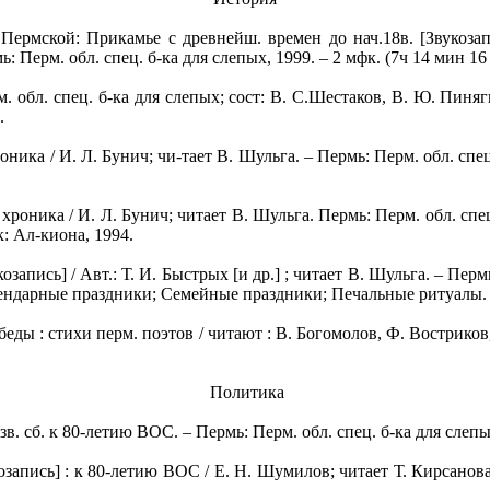
ермской: Прикамье с древнейш. времен до нач.18в. [Звукозапис
 Перм. обл. спец. б-ка для слепых, 1999. – 2 мфк. (7ч 14 мин 16 с)
. обл. спец. б-ка для слепых; сост: В. С.Шестаков, В. Ю. Пиняг
.
ника / И. Л. Бунич; чи-тает В. Шульга. – Пермь: Перм. обл. спец. б
роника / И. Л. Бунич; читает В. Шульга. Пермь: Перм. обл. спец. 
к: Ал-киона, 1994.
пись] / Авт.: Т. И. Быстрых [и др.] ; читает В. Шульга. – Пермь: 
 Календарные праздники; Семейные праздники; Печальные ритуалы.
еды : стихи перм. поэтов / читают : В. Богомолов, Ф. Востриков, 
Политика
б. к 80-летию ВОС. – Пермь: Перм. обл. спец. б-ка для слепых, 20
пись] : к 80-летию ВОС / Е. Н. Шумилов; читает Т. Кирсанова. –