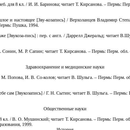
б. для 8 кл. / И. И. Баринова; читает Т. Кирсанова. – Пермь: Перм.
ое и настоящее [Зву-козапись] / Верхоланцев Владимир Степан
: Пермь: Пушка, 1994.
 [Звукоза-пись] : пер. с англ. / Даррелл Джеральд; читает В.Шул
. Сонин, М. Р. Сапин; читает Т. Кирсанова. – Пермь: Перм. обл. сп
Здравоохранение и медицинские науки
 М. Попова, И. В. Со-колов; читает В. Шульга. – Пермь: Перм. обл.
сам [Звукозапись] / Г. Н. Сытин; читает В. Шульга. – Пермь: Пе
Общественные науки
кл. / В. О. Мушинский; читает Т. Кирсанова. – Пермь: Перм. обл. 
разования, 1999.
История