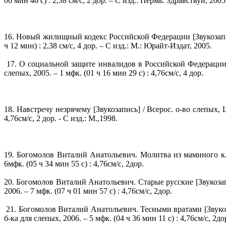
06 мин 46 с) : 2,38 см/с, 2 дор. – С изд.: Пермь: Здравствуй, 2005
16. Новый жилищный кодекс Российской Федерации [Звукозапись]: 
ч 12 мин) : 2,38 см/с, 4 дор. – С изд.: М.: Юрайт-Издат, 2005.
17. О социальной защите инвалидов в Российской Федерации [З
слепых, 2005. – 1 мфк. (01 ч 16 мин 29 с) : 4,76см/с, 4 дор.
18. Навстречу незрячему [Звукозапись] / Всерос. о-во слепых, 
4,76см/с, 2 дор. - С изд.: М.,1998.
19. Богомолов Виталий Анатольевич. Молитва из маминого клуб
6мфк. (05 ч 34 мин 55 с) : 4,76см/с, 2дор.
20. Богомолов Виталий Анатольевич. Старые русские [Звукозапис
2006. – 7 мфк. (07 ч 01 мин 57 с) : 4,76см/с, 2дор.
21. Богомолов Виталий Анатольевич. Тесными вратами [Звукоза
б-ка для слепых, 2006. – 5 мфк. (04 ч 36 мин 11 с) : 4,76см/с, 2д