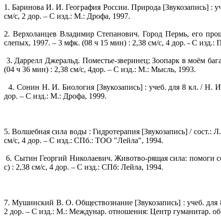
1. Баринова И. И. География России. Природа [Звукозапись] : уче
см/с, 2 дор. – С изд.: М.: Дрофа, 1997.
2. Верхоланцев Владимир Степанович. Город Пермь, его прошл
слепых, 1997. – 3 мфк. (08 ч 15 мин) : 2,38 см/с, 4 дор. - С изд.
3. Даррелл Джеральд. Поместье-зверинец; Зоопарк в моём багаже
(04 ч 36 мин) : 2,38 см/с, 4дор. – С изд.: М.: Мысль, 1993.
4. Сонин Н. И. Биология [Звукозапись] : учеб. для 8 кл. / Н. И
дор. – С изд.: М.: Дрофа, 1999.
5. Волшебная сила воды : Гидротерапия [Звукозапись] / сост.: Л.
см/с, 4 дор. – С изд.: СПб.: ТОО "Лейла", 1994.
6. Сытин Георгий Николаевич. Животво-рящая сила: помоги себе 
с) : 2,38 см/с, 4 дор. – С изд.: СПб: Лейла, 1994.
7. Мушинский В. О. Обществознание [Звукозапись] : учеб. для 8 
2 дор. – С изд.: М.: Междунар. отношения: Центр гуманитар. об