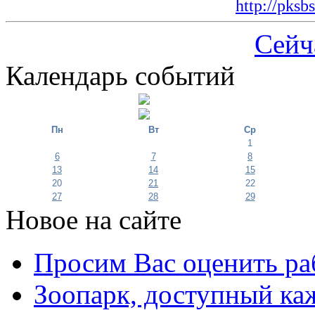
http://pksb
Сейч
Календарь событий
Пн
Вт
Ср
1
6
7
8
13
14
15
20
21
22
27
28
29
Новое на сайте
Просим Вас оценить ра
Зоопарк, доступный каж