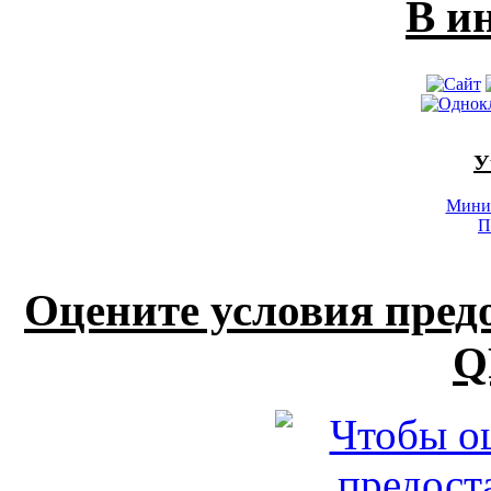
В и
У
Минис
П
Оцените условия пред
Q