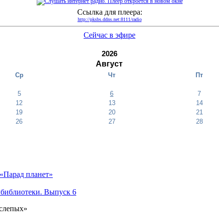
Ссылка для плеера:
http://pksbs.ddns.net:8111/radio
Сейчас в эфире
2026
Август
Ср
Чт
Пт
5
6
7
12
13
14
19
20
21
26
27
28
«Парад планет»
 библиотеки. Выпуск 6
 слепых»