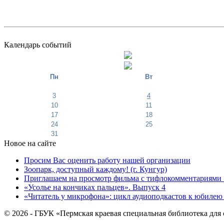
Календарь событий
Пн
Вт
3
4
10
11
17
18
24
25
31
Новое на сайте
Просим Вас оценить работу нашей организации
Зоопарк, доступный каждому! (г. Кунгур)
Приглашаем на просмотр фильма с тифлокомментариями 
«Усолье на кончиках пальцев». Выпуск 4
«Читатель у микрофона»: цикл аудиоподкастов к юбилею
© 2026 - ГБУК «Пермская краевая специальная библиотека для