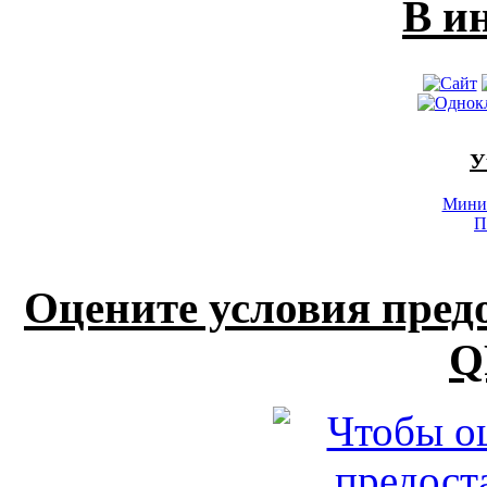
В и
У
Минис
П
Оцените условия пред
Q