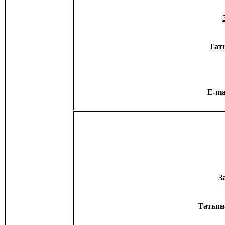
Тат
E-ma
З
Татьян