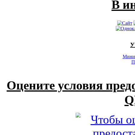
В и
У
Минис
П
Оцените условия пред
Q