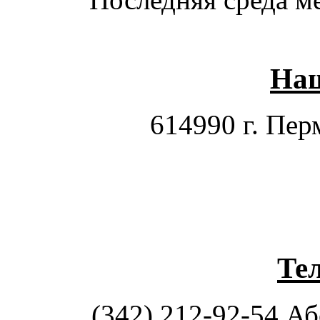
Наш
614990 г. Перм
Те
(342) 212-92-54 А