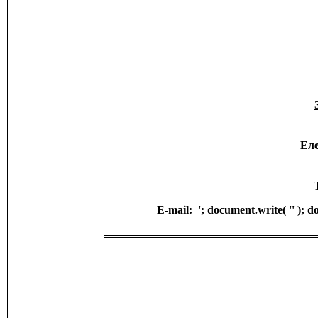
Ел
E-mail:
'; document.write( '
' ); 