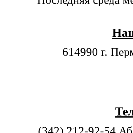
Наш
614990 г. Перм
Те
(342) 212-92-54 А