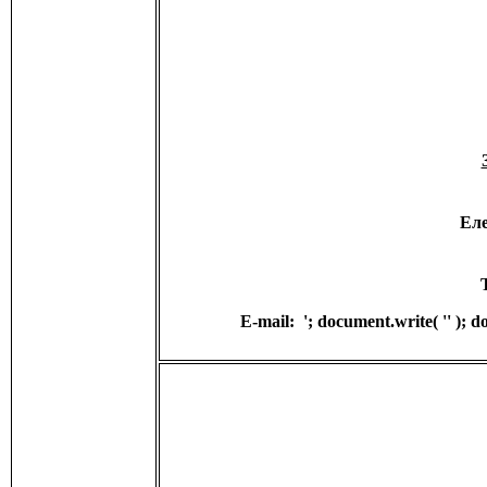
Ел
E-mail:
'; document.write( '
' ); 