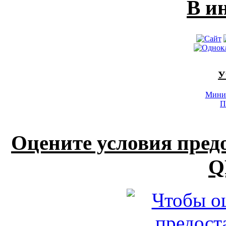
В и
У
Минис
П
Оцените условия пред
Q