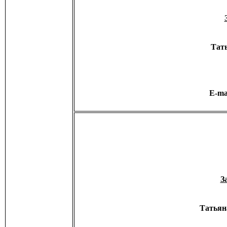
Тат
E-ma
З
Татьян