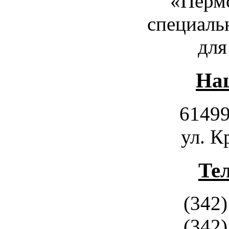
«Пермс
специаль
для
Наш
61499
ул. К
Те
(342)
(342)