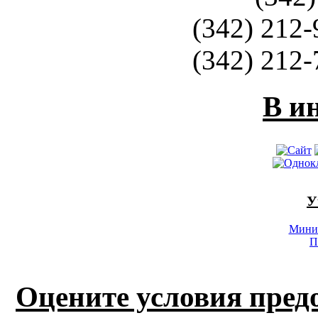
(342) 212-
(342) 212-
В и
У
Минис
П
Оцените условия пред