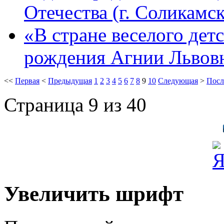
Отечества (г. Соликамск
«В стране веселого детс
рождения Агнии Львовн
<<
Первая
<
Предыдущая
1
2
3
4
5
6
7
8
9
10
Следующая
>
Посл
Страница 9 из 40
Увеличить шрифт