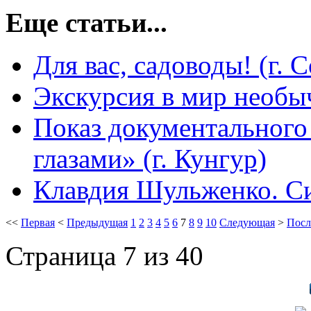
Еще статьи...
Для вас, садоводы! (г. 
Экскурсия в мир необыч
Показ документального
глазами» (г. Кунгур)
Клавдия Шульженко. Си
<<
Первая
<
Предыдущая
1
2
3
4
5
6
7
8
9
10
Следующая
>
Посл
Страница 7 из 40