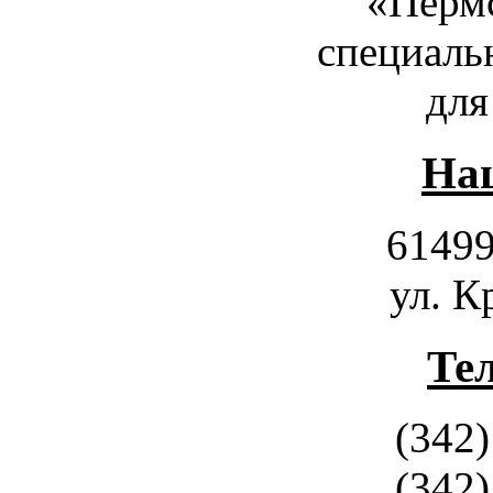
«Пермс
специаль
для
Наш
61499
ул. К
Те
(342)
(342)