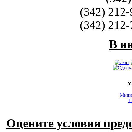
(342) 212-
(342) 212-
В и
У
Минис
П
Оцените условия пред