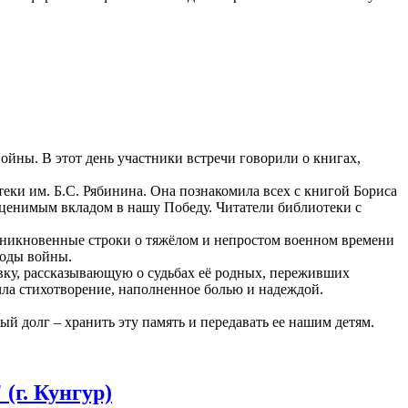
йны. В этот день участники встречи говорили о книгах,
ки им. Б.С. Рябинина. Она познакомила всех с книгой Бориса
еоценимым вкладом в нашу Победу. Читатели библиотеки с
никновенные строки о тяжёлом и непростом военном времени
годы войны.
у, рассказывающую о судьбах её родных, переживших
чла стихотворение, наполненное болью и надеждой.
й долг – хранить эту память и передавать ее нашим детям.
(г. Кунгур)