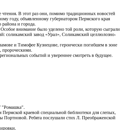
чтения. В этот раз они, помимо традиционных новостей
ому году, объявленному губернатором Пермского края
района и города.
Особое внимание было уделено той роли, которую сыграли
й: соликамский завод «Урал», Соликамский целлюлозно-
мове и Тимофее Кузнецове, героически погибшем в зоне
, пророческими.
региональных событий и увереннее смотреть в будущее.
7 "Ромашка".
 Пермской краевой специальной библиотеки для слепых,
ины Портновой. Ребята послушали стих Л. Преображенской
пировки.