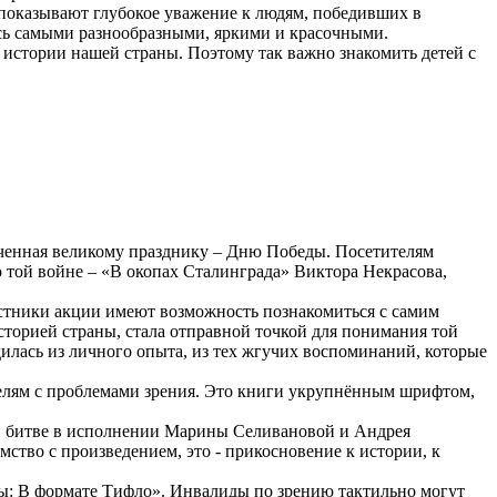
показывают глубокое уважение к людям, победивших в
ись самыми разнообразными, яркими и красочными.
 истории нашей страны. Поэтому так важно знакомить детей с
ченная великому празднику – Дню Победы. Посетителям
 той войне – «В окопах Сталинграда» Виктора Некрасова,
астники акции имеют возможность познакомиться с самим
сторией страны, стала отправной точкой для понимания той
одилась из личного опыта, из тех жгучих воспоминаний, которые
телям с проблемами зрения. Это книги укрупнённым шрифтом,
 битве в исполнении Марины Селивановой и Андрея
ство с произведением, это - прикосновение к истории, к
ы: В формате Тифло». Инвалиды по зрению тактильно могут