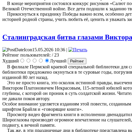
В конце мероприятия состоялся конкурс рисунков «Салют поб
Великой Отечественной войне. Все дети подошли к заданию т
Прикоснуться к празднику Победы важно всем, особенно детям
историей родной страны, учить любить её, ценить и уважать з
Сталинградская битва глазами Виктора
15.05.2026 10:36 |
Рейтинг пользователей:
/ 23
Худший
Лучший
В филиале Пермской краевой специальной библиотеки для сле
библиотеки предложено окунуться в те суровые годы, погрузи
изданной 80 лет назад.
Это не просто книга, это осколок истинной правды, высеченн
Виктором Платоновичем Некрасовым, 115-летний юбилей которог
глубины, с которой он проник в суть солдатской жизни. Читате
не давали покоя автору.
Особое внимание уделяется изданиям этой повести, созданным
шрифтом Брайля и «говорящие книги».
Просмотр видео фрагмента книги в исполнении двенадцатил
Широглазова производят огромное впечатление на слушателей, 
подвигу, к вечной памяти.
Так же, в эти праздничные дни в библиотеке представлена в