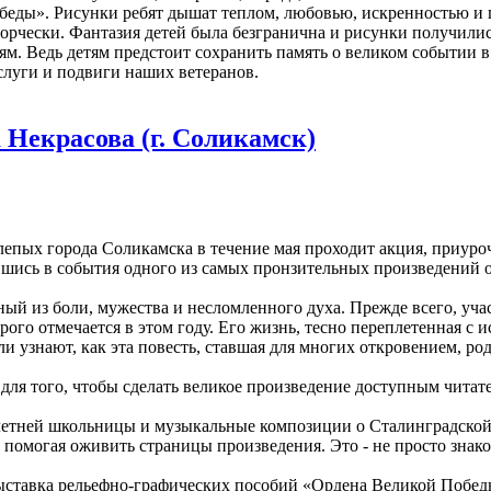
еды». Рисунки ребят дышат теплом, любовью, искренностью и 
ворчески. Фантазия детей была безгранична и рисунки получил
. Ведь детям предстоит сохранить память о великом событии в
аслуги и подвиги наших ветеранов.
 Некрасова (г. Соликамск)
пых города Соликамска в течение мая проходит акция, приуро
вшись в события одного из самых пронзительных произведений о
ый из боли, мужества и несломленного духа. Прежде всего, уч
о отмечается в этом году. Его жизнь, тесно переплетенная с и
ли узнают, как эта повесть, ставшая для многих откровением, р
 для того, чтобы сделать великое произведение доступным чита
етней школьницы и музыкальные композиции о Сталинградской
помогая оживить страницы произведения. Это - не просто знаком
ыставка рельефно-графических пособий «Ордена Великой Побед