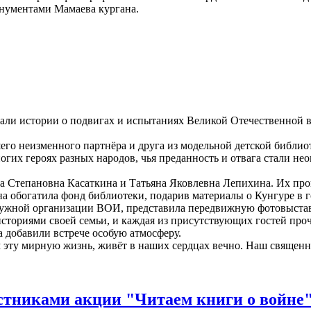
нументами Мамаева кургана.
ли истории о подвигах и испытаниях Великой Отечественной во
 неизменного партнёра и друга из модельной детской библиоте
огих героях разных народов, чья преданность и отвага стали н
 Степановна Касаткина и Татьяна Яковлевна Лепихина. Их про
а обогатила фонд библиотеки, подарив материалы о Кунгуре в 
жной организации ВОИ, представила передвижную фотовыставк
сториями своей семьи, и каждая из присутствующих гостей про
добавили встрече особую атмосферу.
 эту мирную жизнь, живёт в наших сердцах вечно. Наш священны
.
тниками акции "Читаем книги о войне" 