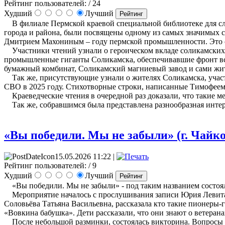
Рейтинг пользователей:
/ 24
Худший
Лучший
В филиале Пермской краевой специальной библиотеке для сле
города и района, были посвящены одному из самых значимых 
Дмитрием Махониным – году пермской промышленности. Это с
Участники чтений узнали о героическом вкладе соликамских 
промышленные гиганты Соликамска, обеспечивавшие фронт вс
бумажный комбинат, Соликамский магниевый завод и сами жит
Так же, присутствующие узнали о жителях Соликамска, учас
СВО в 2025 году. Стихотворные строки, написанные Тимофеем е
Краеведческие чтения в очередной раз доказали, что такие м
Так же, собравшимся была представлена разнообразная интер
«Вы победили. Мы не забыли» (г. Чайк
15.05.2026 11:22 |
Рейтинг пользователей:
/ 9
Худший
Лучший
«Вы победили. Мы не забыли» - под таким названием состоялс
Мероприятие началось с прослушивания записи Юрия Левитана
Соловьёва Татьяна Васильевна, рассказала кто такие пионеры-
«Вовкина бабушка». Дети рассказали, что они знают о ветерана
После небольшой разминки, состоялась викторина. Вопросы б