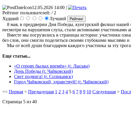
12.05.2026 14:00 |
Рейтинг пользователей:
/ 2
Худший
Лучший
8 мая, в преддверии Дня Победы, кунгурский филиал нашей б
несмотря на нарушения слуха, стали активными участниками а
Вместе мы погрузились в страницы истории: участники ознако
без слов, они смогли поделиться своими глубокими мыслями
Мы от всей души благодарим каждого участника за эту трога
Еще статьи...
«О героях былых времён» (г. Лысьва)
День Победы (г. Чайковский)
Свет подвига! (г. Соликамск)
Город Чайковский, здравствуй! (г. Чайковский)
<<
Первая
<
Предыдущая
1
2
3
4
5
6
7
8
9
10
Следующая
>
Посл
Страница 5 из 40