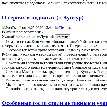
познакомиться с орденами Великой Отечественной войны и мо
О героях и подвигах (г. Кунгур)
14.05.2026 15:41 |
Рейтинг пользователей:
/ 1
Худший
Лучший
13 мая в стенах Кунгурского филиала нашей библиотеки звуча
которые помогают нам прикоснуться к той суровой эпохе.
С особой теплотой приветствовали Людмилу Мехрякову, нашего
Рябинина "Рассказы о верном друге", повествующей о четверон
волнением делились своими мыслями и читали стихи о войне.
Почётными гостями встречи стали кунгурские поэтессы Нина
тронули каждого присутствующего. Нина Степановна Касаткин
Светлана Масленникова, представительница Кунгурской окру
блокаду. Светлана Николаевна искренне поделилась личными и
Военные песни в исполнении Владимира Павловича Бабкина 
Мы, дети мирного времени, но память о тех, кто подарил нам
Спасибо всем, кто разделил с нами эту трогательную встречу
Особенные гости стали активными учас