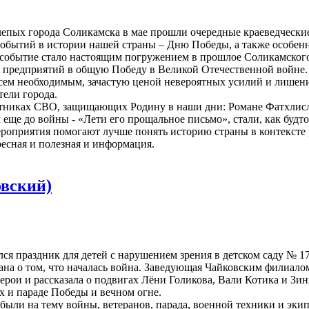
пых города Соликамска в мае прошли очередные краеведческие 
событий в истории нашей страны – Дню Победы, а также особенн
обытие стало настоящим погружением в прошлое Соликамского 
предприятий в общую Победу в Великой Отечественной войне. 
ем необходимым, зачастую ценой невероятных усилий и лишени
ели города.
тниках СВО, защищающих Родину в наши дни: Романе Фатхлисла
ще до войны - «Лети его прощальное письмо», стали, как будто
ероприятия помогают лучше понять историю страны в контексте 
есная и полезная и информация.
овский)
я праздник для детей с нарушением зрения в детском саду № 1
 о том, что началась война. Заведующая Чайковским филиалом
герои и рассказала о подвигах Лёни Голикова, Вали Котика и З
х и параде Победы и вечном огне.
ыли на тему войны, ветеранов, парада, военной техники и эки