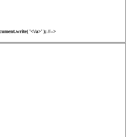
ment.write( '<\/a>' ); //-->