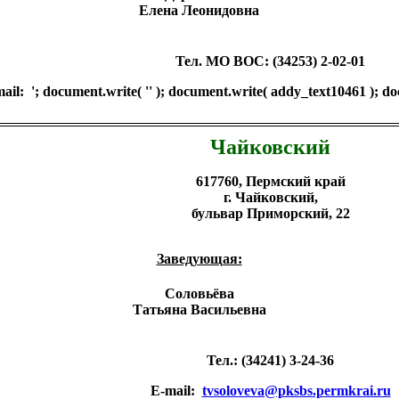
Елена Леонидовна
Тел. МО ВОС: (34253) 2-02-01
mail:
'; document.write( '
' ); document.write( addy_text10461 ); docu
Чайковский
617760, Пермский край
г. Чайковский,
бульвар Приморский, 22
Заведующая:
Соловьёва
Татьяна Васильевна
Тел.: (34241) 3-24-36
E-mail:
tvsoloveva@pksbs.permkrai.ru