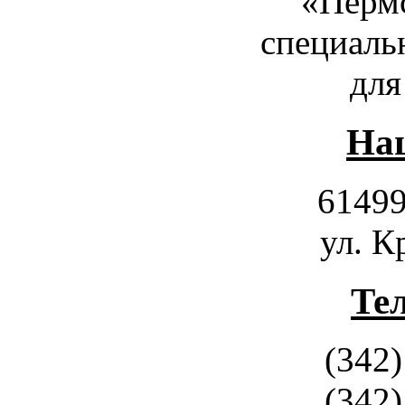
«Пермс
специаль
для
Наш
61499
ул. К
Те
(342)
(342)