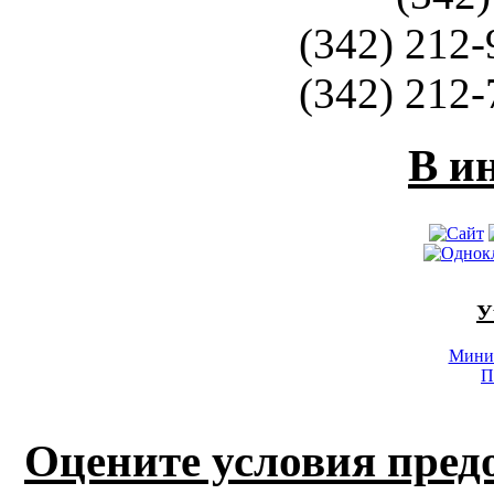
(342) 212-
(342) 212-
В и
У
Минис
П
Оцените условия пред