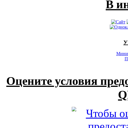
В и
У
Минис
П
Оцените условия пред
Q